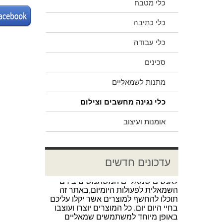
כלי מטבח
כלי כתיבה
כלי עבודה
סכינים
מתנות לשמאליים
כלי נגינה מחשבים וצילום
אומנות ועיצוב
ברוכים הבאים לאתר חנות " יד שמאל "
אנו שמחים לשתף אתכם ולהציג בפניכם
עדכונים חדשים
את האתר היחודי שהוקם בישראל
לאנשים שמאליים המשתמשים בידם
השמאלית לפעולות היומיום,באתר זה
תוכלו להחשף למוצרים אשר יקלו עליכם
בחיי היום יום. כל המוצרים יוצרו ועוצבו
באופן מיוחד למשתמשים שמאליים
בלבד. כמו כן טיב המוצרים ואיכותם